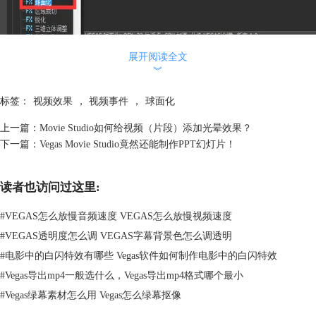
展开阅读全文
图2：球面化位置1
︾
然后我们可以在界面左上角的媒体工作区站到视频FX这一项，在里面找
到球面化这一选项点击即可看到几种不同球面化效果。选择合适喜欢的球
标签：
视频效果
，
视频事件
，
球面化
面化类型，拖动到时间线的图片上。
上一篇：
Movie Studio如何给视频（片段）添加光晕效果？
下一篇：
Vegas Movie Studio竟然还能制作PPT幻灯片！
读者也访问过这里:
#
VEGAS怎么放慢音频速度 VEGAS怎么放慢视频速度
#
VEGAS透明度怎么调 VEGAS字幕背景色怎么调透明
#
电影中的白闪特效有哪些 Vegas软件如何制作电影中的白闪特效
#
Vegas导出mp4一般选什么，Vegas导出mp4格式哪个最小
#
Vegas绿幕素材怎么用 Vegas怎么绿幕抠像