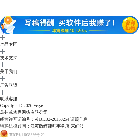
图3：球面化位置2
当然除了上面一种方法，还可以使用其他方法找到球面化位置，在时间线
中的图片上可以找到fx字样的按钮，或者右击图片选择视频事件fx也可以
找到球面化的效果，点击确定按钮即可。
产品专区
技术支持
关于我们
广告联盟
联系客服
图4：球面化界面及效果
Copyright © 2026
Vegas
然后我们就可以进入到球面化设置的界面啦，在这个几面我们可以再次设
苏州苏杰思网络有限公司
置球面化的类型，球面的大小、位置。可以看到图片右边的预览效果，是
经营许可证编号：苏B1.B2-20150264
证照信息
不是挺有意思的呢？快来免费
下载Movie Studio
，试试有趣的功能吧！
特聘法律顾问：江苏政纬律师事务所 宋红波
苏ICP备14036386号-29