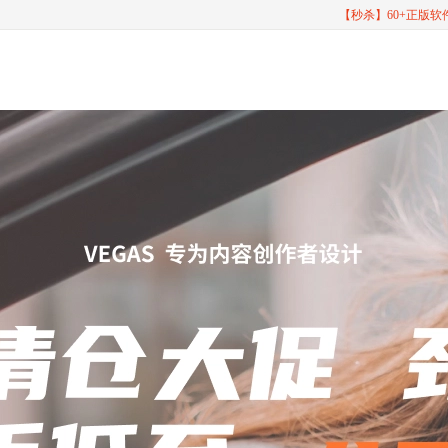
【秒杀】60+正版