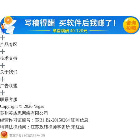
图2.将视频拖入不同的轨道
产品专区
Vegas的编辑轨道是一层压着一层的，就像图层一样，上面的图层会覆盖
掉下面的图层，所以我们需要调节上面轨道中视频的透明度才能实现两个
技术支持
视频叠加的效果。将鼠标光标放置在轨道视频的上边界处，光标会显示为
一个小手并显示【不透明度 是100%】，这个时候按住鼠标左键向下拉就
关于我们
可以调节透明度，越往下越透明，并且依然会显示当前的不透明度数值，
观察右上方的视频预览，就可以看到两个视频叠加在了一起。
广告联盟
联系客服
Copyright © 2026
Vegas
苏州苏杰思网络有限公司
经营许可证编号：苏B1.B2-20150264
证照信息
特聘法律顾问：江苏政纬律师事务所 宋红波
苏ICP备14036386号-29