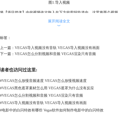
图1.导入视频
将【项目媒体】中的视频依次拖入在下方的剪辑轨道中，这里将两个视频
分别放入不同的轨道中，如果两个视频都放置在一个轨道上，那将不会呈
展开阅读全文
现叠加的效果。将视频拖下去就会自动激活视频轨道，如果视频中包含音
︾
频文件，会激活音频轨道。
标签：
上一篇：
VEGAS导入视频没有音轨 VEGAS导入视频没有画面
下一篇：
VEGAS怎么分割视频和音频 VEGAS渲染只有音频
读者也访问过这里:
#
VEGAS怎么放慢音频速度 VEGAS怎么放慢视频速度
#
VEGAS黑色遮罩素材怎么用 VEGAS遮罩为什么没有反应
#
VEGAS怎么分割视频和音频 VEGAS渲染只有音频
#
VEGAS导入视频没有音轨 VEGAS导入视频没有画面
#
电影中的白闪特效有哪些 Vegas软件如何制作电影中的白闪特效