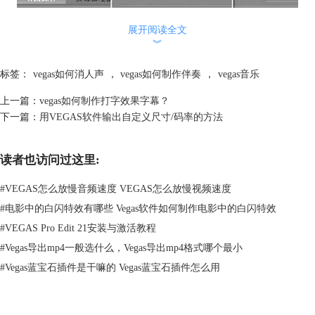
展开阅读全文
︾
标签：
vegas如何消人声
，
vegas如何制作伴奏
，
vegas音乐
图2：复制轨道
三、在第一个轨道上面右键单击，选择【声道】——【仅左声道】；
上一篇：
vegas如何制作打字效果字幕？
下一篇：
用VEGAS软件输出自定义尺寸/码率的方法
读者也访问过这里:
#
VEGAS怎么放慢音频速度 VEGAS怎么放慢视频速度
#
电影中的白闪特效有哪些 Vegas软件如何制作电影中的白闪特效
#
VEGAS Pro Edit 21安装与激活教程
#
Vegas导出mp4一般选什么，Vegas导出mp4格式哪个最小
#
Vegas蓝宝石插件是干嘛的 Vegas蓝宝石插件怎么用
图3：左声道