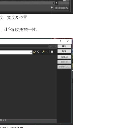
度、宽度及位置
果，让它们更有统一性。