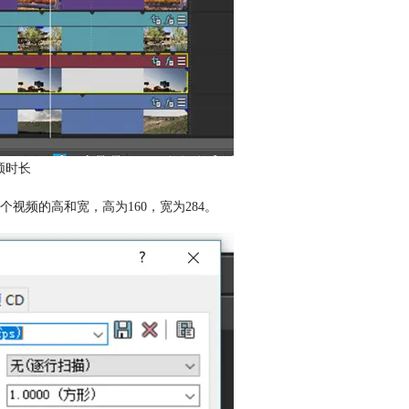
频时长
视频的高和宽，高为160，宽为284。