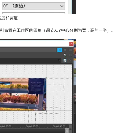
高度和宽度
别布置在工作区的四角（调节X,Y中心分别为宽，高的一半）。