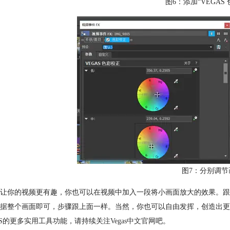
图6：添加“VEGAS
图7：分别调节
让你的视频更有趣，你也可以在视频中加入一段将小画面放大的效果。跟
据整个画面即可，步骤跟上面一样。当然，你也可以自由发挥，创造出更
AS的更多实用工具功能，请持续关注
Vegas中文官网
吧。