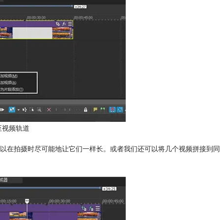
至视频轨道
以在拍摄时尽可能地让它们一样长。或者我们还可以将几个视频拼接到同