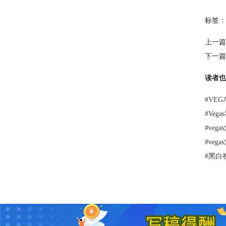
标签：
上一篇
下一篇
读者也
#
VE
#
Veg
#
veg
#
veg
#
黑白