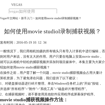
VEGAS
Vegas中文网站
>
新手入门
> 如何使用movie studiol录制捕获视频？
首页
产品
下载
如何使用movie studiol录制捕获视频？
教程
发布时间：2016-05-19 10: 12: 34
购买
一般情况下，我们用相机拍摄的所有镜头只有导入计算机中进行编辑，否
则对用户来说，没有太大的作用。用户只要在电脑上安装movie studio，
就可以从相机中轻松的捕获视频并添加到项目媒体中。本集主要为大家介
绍如何使用movie studio捕获视频？
在操作之前，用户需了解一个问题，
movie studio
捕获视频会占用大量计
算机资源，为了避免潜在问题，我们提供了以下建议：
1、对硬盘驱动器进行碎片整理。单击Windows任务栏上的“开始”按钮，
并选择“所有程序”>“附件”>“系统工具”>“磁盘碎片整理程序”。
2、在捕获视频时，请不要使用其他软件应用程序或屏幕保护程序。
movie studio捕获视频操作方法：
1.从“项目”菜单中，选择“捕获视频”。