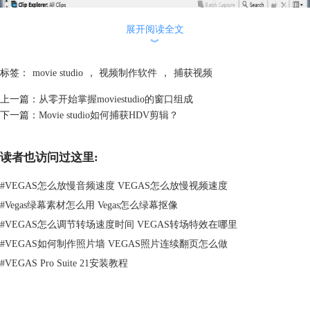
展开阅读全文
︾
标签：
movie studio
，
视频制作软件
，
捕获视频
上一篇：
从零开始掌握moviestudio的窗口组成
下一篇：
Movie studio如何捕获HDV剪辑？
图1：捕获视频设置
3.单击“确定”按钮以启动选定视频捕获应用程序。
读者也访问过这里:
4.捕获您的视频：您可以参考：
Movie studio如何捕获HDV剪辑？
5.完成捕获后，您的视频将添加到“项目媒体”列表中。
#
VEGAS怎么放慢音频速度 VEGAS怎么放慢视频速度
注意：如果使用基于DVD的视频相机，则可以使用“导入DVD摄像机光
#
Vegas绿幕素材怎么用 Vegas怎么绿幕抠像
盘”对话框以将视频导入MovieStudio项目。
以上就是针对如何使用movie studio捕获视频？的介绍，有了这一必杀
#
VEGAS怎么调节转场速度时间 VEGAS转场特效在哪里
技，小伙伴们再也不需要担心拍的视频没有作用啦，还等什么，赶紧下载
#
VEGAS如何制作照片墙 VEGAS照片连续翻页怎么做
安装movie studio软件，获取
movie studio序列号
，做一个美美哒的视频
#
VEGAS Pro Suite 21安装教程
吧。
文章内容Wie原创，转载请注明出处：
http://www.vegaschina.cn/rumen/ms-
bhsp.html