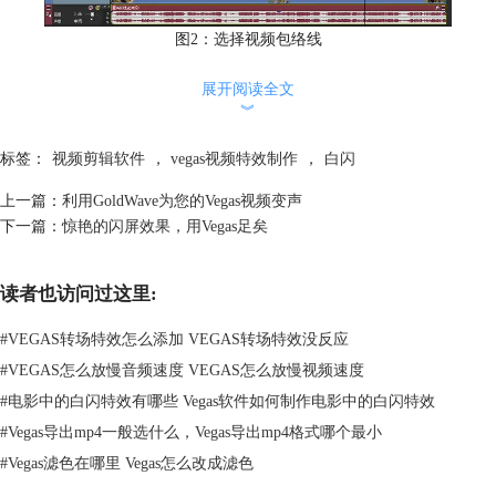
图2：选择视频包络线
此时视频轨道中间会出现一条横线，该线就是调节视频黑白度的线，如
展开阅读全文
图：
︾
标签：
视频剪辑软件
，
vegas视频特效制作
，
白闪
上一篇：
利用GoldWave为您的Vegas视频变声
下一篇：
惊艳的闪屏效果，用Vegas足矣
图3：包络线效果图
第三步，找到适合加上白闪的片段（时间不宜过长，否则观众会出现视觉
读者也访问过这里:
疲劳），本文的白闪片段大约四秒钟，之后分别在片段的头尾用M键打上
记号（英文输入法状态下），效果如图：
#
VEGAS转场特效怎么添加 VEGAS转场特效没反应
#
VEGAS怎么放慢音频速度 VEGAS怎么放慢视频速度
#
电影中的白闪特效有哪些 Vegas软件如何制作电影中的白闪特效
#
Vegas导出mp4一般选什么，Vegas导出mp4格式哪个最小
#
Vegas滤色在哪里 Vegas怎么改成滤色