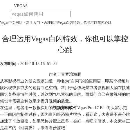
VEGAS
Vegas中文网站
>
新手入门
> 合理运用Vegas白闪特效，你也可以掌控心跳
首页
产品
下载
合理运用Vegas白闪特效，你也可以掌控
教程
心跳
购买
发布时间：2019-10-15 16: 51: 37
作者：青罗湾海豚
从事影视行业的朋友应该知道一种名为“白闪”的拍摄用语，即某个视频片
段出现或多或少的短暂白色空档。常用于恐怖场景或者影视剧人物在快速
回忆某些事情的时候，以达到气氛紧张的目的。而我们自己在做视频的时
候也常需要这种效果来提升视频的质量。
在这里，笔者用一款很实用的
视频剪辑软件
Vegas Pro 17 Edit
向大家示范
一下白闪的制作过程，因为白闪跟恐怖片很搭，看到这，大家是不是心跳
加速了？放轻松，如果恐怖片配上星爷，会好一点吧？所以，本文素材正
是星爷的《回魂夜》，来看看步骤吧！