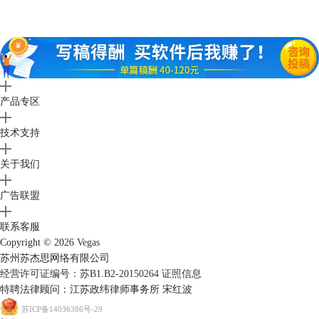
图4：找好适合加白闪的片段
第四步，可在横线上点击右键选择“添加点”选项或者直接在需要的地方双
击鼠标左键，会生成可调节亮度的点，如图：
产品专区
技术支持
关于我们
广告联盟
联系客服
Copyright © 2026
Vegas
图5：添加点作为备用
苏州苏杰思网络有限公司
经营许可证编号：苏B1.B2-20150264
证照信息
添加的时候最好先在头尾加好，再去添加中间的，这样可以不影响到前后
特聘法律顾问：江苏政纬律师事务所 宋红波
的片段，效果如图：
苏ICP备14036386号-29