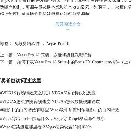
Vegas Pro 18提供的高效颜色分级工作流，其中还有许多高级选项，如对
数曝光控制，可调矢量镜肤色线和组合RGB显示。如图三，HDR颜色分
级功能可以精确地将您的视频颜色进行分级调整。
展开阅读全文
︾
标签：
视频剪辑软件
，
Vegas Pro 18
上一篇：
Vegas Pro 18 安装、激活和换机教程详解
下一篇：
如何下载Vegas Pro 18 Suite中的Boris FX Continuum插件（上）
读者也访问过这里:
图 3：精确的颜色分级
#
VEGAS转场特效怎么添加 VEGAS转场特效没反应
AI人工智能辅助编辑
#
VEGAS怎么放慢音频速度 VEGAS怎么放慢视频速度
利用Vegas中的AI（人工智能）辅助编辑，能高效完成高要求的任务。如
图四，使用“Vegas转移”这样的人工智能工具，将毕加索和梵高等著名艺
#
电影中的白闪特效有哪些 Vegas软件如何制作电影中的白闪特效
术家的风格应用到编辑效果中。
#
Vegas导出mp4一般选什么，Vegas导出mp4格式哪个最小
#
Vegas渲染进度哪里看？Vegas渲染设置25帧1080p