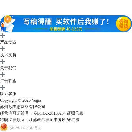
图 4：人工智能编辑
产品专区
强大的音频编辑功能——SOUND FORGE Pro （Pro/Suite）
SOUND FORGE Pro作为视频剪辑软件Vegas Pro 18的重要组成部分，将在
技术支持
新版本中增强音频工作流程。将对话、声音效果或音乐导入SOUND
FORGE Pro进行精确编辑、音频还原（如去除噪音）和最终混音输出。使
关于我们
用行业标准的计量和可视化工具，在Vegas和SOUND FORGE Pro之间的无
缝往返编辑会话中，强大而快速地编辑您的音频。
广告联盟
联系客服
Copyright © 2026
Vegas
苏州苏杰思网络有限公司
经营许可证编号：苏B1.B2-20150264
证照信息
特聘法律顾问：江苏政纬律师事务所 宋红波
苏ICP备14036386号-29