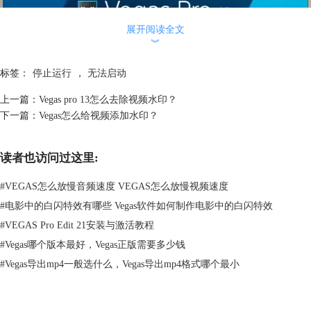
展开阅读全文
︾
标签：
停止运行
，
无法启动
上一篇：
Vegas pro 13怎么去除视频水印？
下一篇：
Vegas怎么给视频添加水印？
读者也访问过这里:
#
VEGAS怎么放慢音频速度 VEGAS怎么放慢视频速度
#
电影中的白闪特效有哪些 Vegas软件如何制作电影中的白闪特效
#
VEGAS Pro Edit 21安装与激活教程
#
Vegas哪个版本最好，Vegas正版需要多少钱
#
Vegas导出mp4一般选什么，Vegas导出mp4格式哪个最小
图2：安装正版vegas软件
2、原因：
电脑性能不佳，未安装显卡驱动，运行卡顿。
一些用户的电脑使用时间较长，虽然配置上足够安装软件，但是AMD的