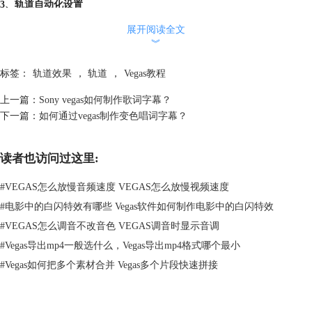
3、轨道自动化设置
自动化的意思主要在于自动记录轨道包络和关键帧。点击轨道自动化按
展开阅读全文
钮，弹出4 个选项，默认是“自动写入（触发）”，一般保持不变。
︾
标签：
轨道效果
，
轨道
，
Vegas教程
上一篇：
Sony vegas如何制作歌词字幕？
下一篇：
如何通过vegas制作变色唱词字幕？
读者也访问过这里:
图3：轨道自动化
里面各项设置的含义如下：
#
VEGAS怎么放慢音频速度 VEGAS怎么放慢视频速度
（1）自动关闭。在播放和缩混期间忽略轨道包络，但是继续显示包络，
#
电影中的白闪特效有哪些 Vegas软件如何制作电影中的白闪特效
以便手动添加或调整关键帧。
#
VEGAS怎么调音不改音色 VEGAS调音时显示音调
（2）自动读取。在播放和缩混期间应用轨道包络，但是不记录对它们所
#
Vegas导出mp4一般选什么，Vegas导出mp4格式哪个最小
进行的任何更改。可以预览此类更改，但是关键帧将返回记录的设置。
（3）自动写入（触发）。当播放开始时，使用已经“触动”的当前设置覆
#
Vegas如何把多个素材合并 Vegas多个片段快速拼接
盖现有的关键帧。同时保留其他部分原封不动，并且继续记录新的设置，
直到播放停止。
（4）自动写入（闭锁）。在首次调整设置时，开始记录关键帧，并且继