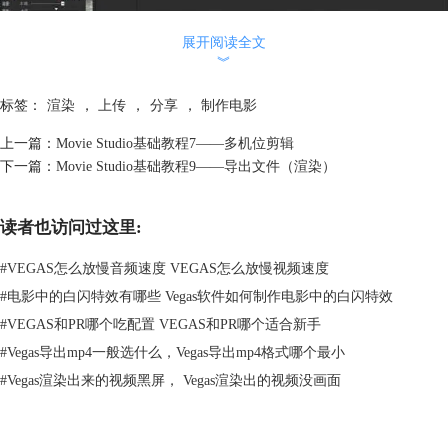
展开阅读全文
图2：制作电影
︾
点击制作电影，你可以在弹出的窗口中选择上传到Vimeo、YouTube、
Facebook网站，你也可以选择将视频刻录到DVD等存储媒体甚至是你的相
标签：
渲染
，
上传
，
分享
，
制作电影
机中。
上一篇：
Movie Studio基础教程7——多机位剪辑
下一篇：
Movie Studio基础教程9——导出文件（渲染）
读者也访问过这里:
#
VEGAS怎么放慢音频速度 VEGAS怎么放慢视频速度
#
电影中的白闪特效有哪些 Vegas软件如何制作电影中的白闪特效
#
VEGAS和PR哪个吃配置 VEGAS和PR哪个适合新手
#
Vegas导出mp4一般选什么，Vegas导出mp4格式哪个最小
#
Vegas渲染出来的视频黑屏， Vegas渲染出的视频没画面