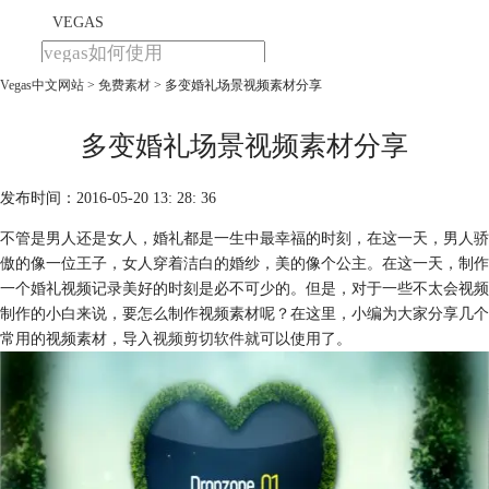
VEGAS
Vegas中文网站
>
免费素材
> 多变婚礼场景视频素材分享
首页
产品
下载
多变婚礼场景视频素材分享
教程
发布时间：2016-05-20 13: 28: 36
购买
不管是男人还是女人，婚礼都是一生中最幸福的时刻，在这一天，男人骄
傲的像一位王子，女人穿着洁白的婚纱，美的像个公主。在这一天，制作
一个婚礼视频记录美好的时刻是必不可少的。但是，对于一些不太会视频
制作的小白来说，要怎么制作视频素材呢？在这里，小编为大家分享几个
常用的视频素材，导入
视频剪切软件
就可以使用了。