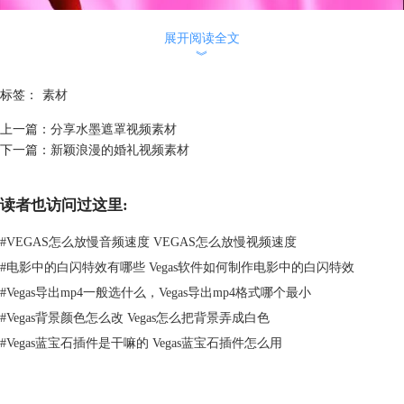
展开阅读全文
︾
标签：
素材
上一篇：
分享水墨遮罩视频素材
下一篇：
新颖浪漫的婚礼视频素材
图片2：红色玫瑰视频素材
视频里满满的玫瑰花瓣，不断的飘落，象征爱情的玫瑰花让人联想到幸
读者也访问过这里:
福、甜蜜，这个素材做婚礼的背景真的是很唯美。
#
VEGAS怎么放慢音频速度 VEGAS怎么放慢视频速度
#
电影中的白闪特效有哪些 Vegas软件如何制作电影中的白闪特效
#
Vegas导出mp4一般选什么，Vegas导出mp4格式哪个最小
#
Vegas背景颜色怎么改 Vegas怎么把背景弄成白色
#
Vegas蓝宝石插件是干嘛的 Vegas蓝宝石插件怎么用