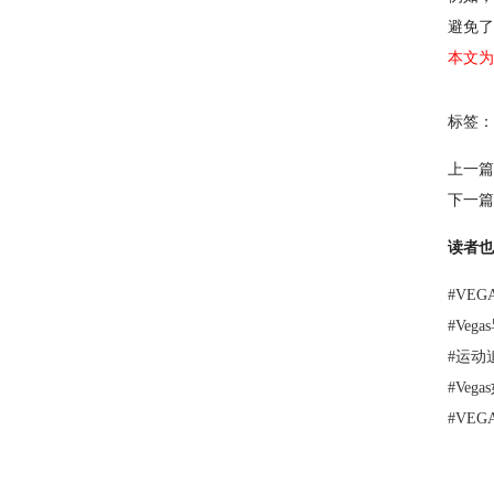
避免了
本文为
标签：
上一篇
下一篇
读者也
#
VE
#
Veg
#
运动
#
Veg
#
VE