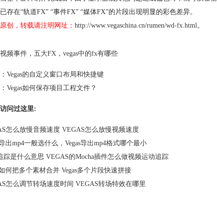
已存在“轨道FX” “事件FX” “媒体FX”的片段出现明显的彩色差异。
原创，转载请注明网址：
http://www.vegaschina.cn/rumen/wd-fx.html
。
视频事件
，
五大FX
，
vegas中的fx有哪些
：
Vegas的自定义窗口布局和快捷键
：
Vegas如何保存项目工程文件？
访问过这里:
GAS怎么放慢音频速度 VEGAS怎么放慢视频速度
as导出mp4一般选什么，Vegas导出mp4格式哪个最小
追踪是什么意思 VEGAS的Mocha插件怎么做视频运动追踪
as如何把多个素材合并 Vegas多个片段快速拼接
GAS怎么调节转场速度时间 VEGAS转场特效在哪里