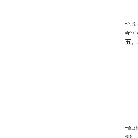
“合成
alp
五、
“输出
例如，