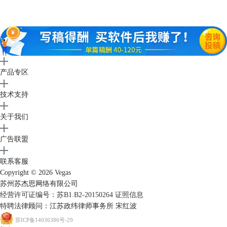
图3：选择并添加视频防抖动函数
第四步，在预设情景选项中选择合适的预设情景，这里我选择的是“适度
的相机移动”，在大部分情况下这种情景模式就已经够用了。
产品专区
技术支持
关于我们
广告联盟
图4：选择预设情景模式
第五步，点击“分析动作“按钮，VEGAS Pro就会自动对视频中的动作进行
联系客服
分析，这个过程将耗费一定的时间。
Copyright © 2026
Vegas
苏州苏杰思网络有限公司
经营许可证编号：苏B1.B2-20150264
证照信息
特聘法律顾问：江苏政纬律师事务所 宋红波
苏ICP备14036386号-29