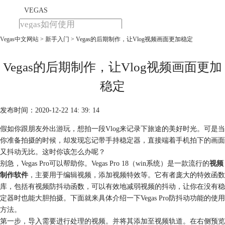
VEGAS
Vegas中文网站
>
新手入门
> Vegas的后期制作，让Vlog视频画面更加稳定
首页
产品
下载
Vegas的后期制作，让Vlog视频画面更加
教程
稳定
购买
发布时间：2020-12-22 14: 39: 14
假如你跟朋友外出游玩，想拍一段Vlog来记录下旅途的美好时光。可是当
你准备拍摄的时候，却发现忘记带手持稳定器，直接端着手机拍下的画面
又抖动无比。这时你该怎么办呢？
别急，Vegas Pro可以帮助你。Vegas Pro 18（win系统）是一款流行的
视频
制作软件
，主要用于编辑视频，添加视频特效等。它有者庞大的特效函数
库，包括有视频防抖动函数，可以有效地减弱视频的抖动，让你在没有稳
定器时也能大胆拍摄。下面就来具体介绍一下Vegas Pro防抖动功能的使用
方法。
第一步，导入需要进行处理的视频。并将其添加至视频轨道。在右侧预览