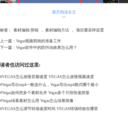
展开阅读全文
︾
标签：
素材编辑/剪辑
，
素材编辑方法
，
项目重采样设置
上一篇：
Vegas视频剪辑的准备工作
下一篇：
Vegas软件中的防抖动效果怎么用？
图2：媒体入点、出点标记
读者也访问过这里:
注意：使用拖动法时，素材是无限循环的，视频素材在时间线上循环的时
#
VEGAS怎么放慢音频速度 VEGAS怎么放慢视频速度
候，可以看到视频上分别存在“开始点”或“结束点”，如上图所示。
第二种，遮罩法，利用时间线轨道的层级关系，如上图所示。我们就相当
#
Vegas导出mp4一般选什么，Vegas导出mp4格式哪个最小
于将下轨道片段内容的头和尾都去掉了。
#
Vegas如何把多个素材合并 Vegas多个片段快速拼接
#
Vegas绿幕素材怎么用 Vegas怎么绿幕抠像
#
VEGAS怎么调节转场速度时间 VEGAS转场特效在哪里