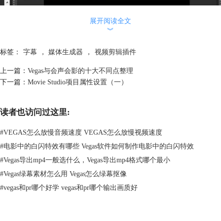
展开阅读全文
︾
标签：
字幕
，
媒体生成器
，
视频剪辑插件
上一篇：
Vegas与会声会影的十大不同点整理
下一篇：
Movie Studio项目属性设置（一）
读者也访问过这里:
#
VEGAS怎么放慢音频速度 VEGAS怎么放慢视频速度
#
电影中的白闪特效有哪些 Vegas软件如何制作电影中的白闪特效
#
Vegas导出mp4一般选什么，Vegas导出mp4格式哪个最小
#
Vegas绿幕素材怎么用 Vegas怎么绿幕抠像
#
vegas和pr哪个好学 vegas和pr哪个输出画质好
图2：过渡类型插件效果
1.图片类：先看测试图案这个插件，当你点击它的时候，你会发现好多类