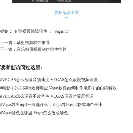
展开阅读全文
︾
图 2：色彩功能
标签：
专业视频编辑软件
，
Vegas 17
二、添加高大上片头
上一篇：
裁剪视频软件推荐
好的整体，还需要一个震撼的片头效果锦上添花。Vgas17拥有众多年会片
下一篇：
音乐相册视频制作软件推荐
头的模板。大家可以在网上下载，选择一些光粒子，
快闪文字
等大气震撼
的模板，如图三。或者自己运用文字功能找些背景图片制作。
读者也访问过这里:
#
VEGAS怎么放慢音频速度 VEGAS怎么放慢视频速度
#
电影中的白闪特效有哪些 Vegas软件如何制作电影中的白闪特效
#
VEGAS怎么调音不改音色 VEGAS调音时显示音调
#
Vegas导出mp4一般选什么，Vegas导出mp4格式哪个最小
#
Vegas滤色在哪里 Vegas怎么改成滤色
图 3:选择效果