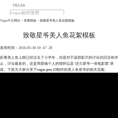
VEGAS
Vegas中文网站
>
免费模板
> 致敬星爷美人鱼花絮模板
首页
产品
下载
致敬星爷美人鱼花絮模板
教程
发布时间：2016-05-30 10: 47: 28
购买
距离美人鱼上映已经过去了小半年，但是对于该部影片的讨论仍旧没有停
止，讨论最多的，还是周星驰个人的情怀以及“还欠星爷一张电影票”承
诺。下面为大家分享下
vegas pro 13
制作的美人鱼星爷的相关花絮。