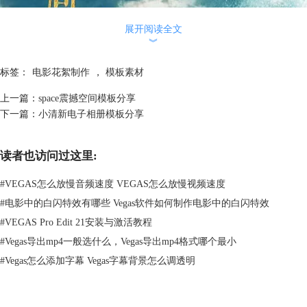
展开阅读全文
︾
标签：
电影花絮制作
，
模板素材
上一篇：
space震撼空间模板分享
下一篇：
小清新电子相册模板分享
读者也访问过这里:
#
VEGAS怎么放慢音频速度 VEGAS怎么放慢视频速度
图1：美人鱼海报
#
电影中的白闪特效有哪些 Vegas软件如何制作电影中的白闪特效
如果要小编给这部电影打分的话，冲着周星驰这三个字，小编肯定是给满
#
VEGAS Pro Edit 21安装与激活教程
分的，始终从一的坚持原则是给满分的原因之二，在美人鱼的电影中，随
#
Vegas导出mp4一般选什么，Vegas导出mp4格式哪个最小
处可见的周星驰式的电影表现方法，让你在捧腹大笑的同时，也能让你瞬
#
Vegas怎么添加字幕 Vegas字幕背景怎么调透明
间进入到紧张的氛围中。