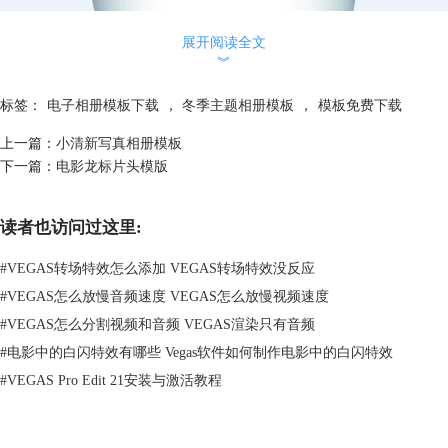
展开阅读全文
︾
标签：
电子相册模板下载
，
冬季主题相册模板
，
模板免费下载
上一篇：
小清新写真相册模板
图2：水滴题材相框
下一篇：
电影龙标片头模版
选取的照片也是比较小清新的类型，音乐也是十分轻快的旋律。适合制作
情侣之间的电子相册，当然也可以作为礼物送给对你重要的人。如果想要
读者也访问过这里:
制作圣诞主题的相册，点击
Vegas素材免费下载
即可。
#
VEGAS转场特效怎么添加 VEGAS转场特效没反应
#
VEGAS怎么放慢音频速度 VEGAS怎么放慢视频速度
#
VEGAS怎么分割视频和音频 VEGAS渲染只有音频
#
电影中的白闪特效有哪些 Vegas软件如何制作电影中的白闪特效
#
VEGAS Pro Edit 21安装与激活教程