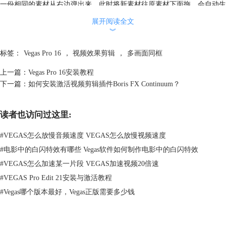
一份相同的素材从右边弹出来，此时将新素材往原素材下面拖，会自动生
成新的视频和音频轨道，如图：
展开阅读全文
︾
标签：
Vegas Pro 16
，
视频效果剪辑
，
多画面同框
上一篇：
Vegas Pro 16安装教程
下一篇：
如何安装激活视频剪辑插件Boris FX Continuum？
图片3：相同的素材进行覆盖
读者也访问过这里:
第三步，从上面的视频开始，找到你认为需要分隔的画面，然后鼠标点击
#
VEGAS怎么放慢音频速度 VEGAS怎么放慢视频速度
轨道视频轨道，按下S键分割，再次在你认为需要结束的地方按下S键(
这
#
电影中的白闪特效有哪些 Vegas软件如何制作电影中的白闪特效
里最好一帧一帧的对，防止因原视频镜头切换而导致画面对不上
)，这样
#
VEGAS怎么加速某一片段 VEGAS加速视频20倍速
所需的小片段就截好了，如图：
#
VEGAS Pro Edit 21安装与激活教程
#
Vegas哪个版本最好，Vegas正版需要多少钱