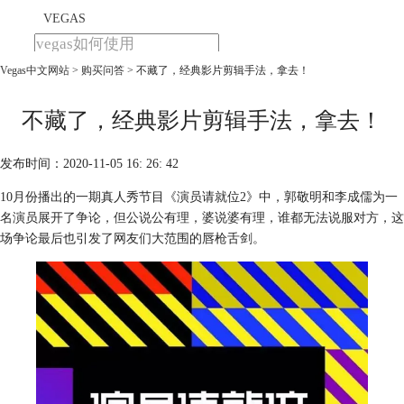
VEGAS
Vegas中文网站
>
购买问答
> 不藏了，经典影片剪辑手法，拿去！
首页
产品
下载
不藏了，经典影片剪辑手法，拿去！
教程
发布时间：2020-11-05 16: 26: 42
购买
10月份播出的一期真人秀节目《演员请就位2》中，郭敬明和李成儒为一
名演员展开了争论，但公说公有理，婆说婆有理，谁都无法说服对方，这
场争论最后也引发了网友们大范围的唇枪舌剑。