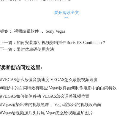
色彩调节出色
懂电影的朋友都知道，色彩，这个看似处于边缘的电影组成部分，其实有
展开阅读全文
︾
时是电影的主体因素。例如经典影片《辛德勒的名单》，其主体色调为黑
白色，但影片中的红衣小女孩才是点睛之笔：
标签：
视频编辑软件
，
Sony Vegas
上一篇：
如何安装激活视频剪辑插件Boris FX Continuum？
下一篇：
限时优惠码使用方法
读者也访问过这里:
#
VEGAS怎么放慢音频速度 VEGAS怎么放慢视频速度
#
电影中的白闪特效有哪些 Vegas软件如何制作电影中的白闪特效
#
VEGAS如何整体移动 VEGAS怎么调整视频位置
#
Vegas渲染出来的视频黑屏， Vegas渲染出的视频没画面
除了这样的点睛之笔，几乎在所有高质量的影片中，色彩都被运用得出神
#
Vegas给视频加片头片尾 Vegas怎么给视频里加图片
入化，每一处的色彩变化，都紧扣着剧情的发展，让人沉浸其中。
视频编辑软件Sony Vegas拥有强大的色彩类插件，诸如“色彩平衡”、“白平
衡”、“色彩曲线”等，效果都非常不错。