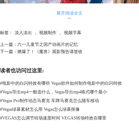
展开阅读全文
︾
标签：
淡入淡出
，
视频制作
，
视频字幕
上一篇：
六一儿童节之国产动画片的记忆
下一篇：
燃爆了！《魔兽》观影预告请签收
读者也访问过这里:
图1：蜘蛛侠
下面就教大家用Vegas Pro 13剪辑一段蜘蛛侠跳舞的视频。
#
电影中的白闪特效有哪些 Vegas软件如何制作电影中的白闪特效
一、素材准备
#
Vegas导出mp4一般选什么，Vegas导出mp4格式哪个最小
1.软件准备
#
Vegas Pro制作动态马赛克 车牌马赛克怎么随车移动
视频制作软件——
Vegas Pro 13
。
#
Vegas绿幕素材怎么用 Vegas怎么绿幕抠像
2.视频准备
美国队长3，蜘蛛侠跳舞素材等。
#
VEGAS怎么调节转场速度时间 VEGAS转场特效在哪里
二、视频制作过程
1.素材剪切
把蜘蛛侠打斗，跳舞，和小蜘蛛侠斗舞三段视频剪出来，拖入到视频轨道