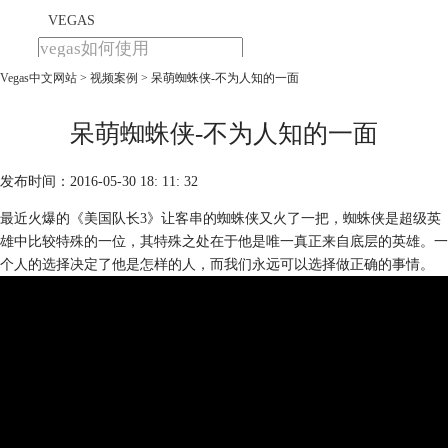
VEGAS
Vegas中文网站
>
视频案例
> 呆萌蜘蛛侠-不为人知的一面
首页
产品
下载
呆萌蜘蛛侠-不为人知的一面
教程
发布时间：2016-05-30 18: 11: 32
购买
最近火爆的《美国队长3》让客串的蜘蛛侠又火了一把，蜘蛛侠是超级英
雄中比较特殊的一位，其特殊之处在于他是唯一真正来自底层的英雄。一
个人的选择决定了他是怎样的人，而我们永远可以选择做正确的事情。