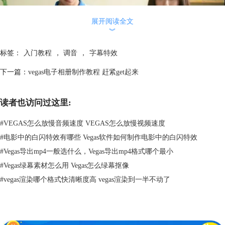
展开阅读全文
︾
标签：
入门教程
，
调音
，
字幕特效
下一篇：
vegas电子相册制作教程 赶紧get起来
一、素材准备
1、视频素材
读者也访问过这里:
首先准备和最好的我们有关的视频素材，可以是一首mv，也可以是一些
电视剧片段。
#
VEGAS怎么放慢音频速度 VEGAS怎么放慢视频速度
2、音乐准备
#
电影中的白闪特效有哪些 Vegas软件如何制作电影中的白闪特效
最好的我们主人公耿耿、余淮相遇在夏天、分离在夏天，在一起的时候我
#
Vegas导出mp4一般选什么，Vegas导出mp4格式哪个最小
们笑的天真无邪，而如今，曾经陪在身边的那个人到哪去了？和《那年夏
天》的主题很契合。
#
Vegas绿幕素材怎么用 Vegas怎么绿幕抠像
二、视频制作过程
#
vegas渲染哪个格式快清晰度高 vegas渲染到一半不动了
1、视频处理：
第一步：导入素材，将视频素材导入到项目媒体中。
第二步、将视频素材拖到修剪器中，选择需要的视频截取，做消声处理，
即“只选择视频”。