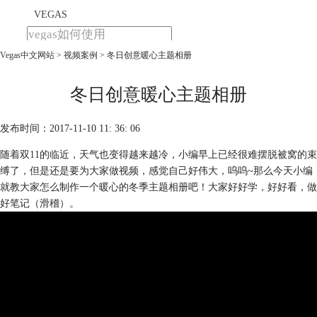
VEGAS
Vegas中文网站
>
视频案例
> 冬日创意暖心主题相册
首页
产品
下载
冬日创意暖心主题相册
教程
发布时间：2017-11-10 11: 36: 06
购买
随着双11的临近，天气也变得越来越冷，小编早上已经很难摆脱被窝的束
缚了，但是还是要为大家做视频，感觉自己好伟大，呜呜~那么今天小编
就教大家怎么制作一个暖心的冬季主题相册吧！大家好好学，好好看，做
好笔记（滑稽）。