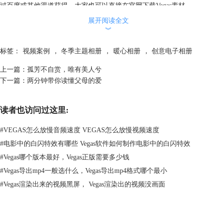
过百度或其他渠道获得，大家也可以直接在官网
下载Vegas素材
。
2.图片素材
展开阅读全文
︾
标签：
视频案例
，
冬季主题相册
，
暖心相册
，
创意电子相册
上一篇：
孤芳不自赏，唯有美人兮
下一篇：
两分钟带你读懂父母的爱
读者也访问过这里:
#
VEGAS怎么放慢音频速度 VEGAS怎么放慢视频速度
#
电影中的白闪特效有哪些 Vegas软件如何制作电影中的白闪特效
#
Vegas哪个版本最好，Vegas正版需要多少钱
#
Vegas导出mp4一般选什么，Vegas导出mp4格式哪个最小
图1：冬季暖心创意主题相册
#
Vegas渲染出来的视频黑屏， Vegas渲染出的视频没画面
图片的选取上小编选择的是一些比较暖色调的清新女生图片、头像，下载
一些冬季的超清图片作为背景也是可以的。下载的水滴则是相片的主要载
体，这些水滴随便百度搜索就可以了。只不过需要把水滴之外的背景色扣