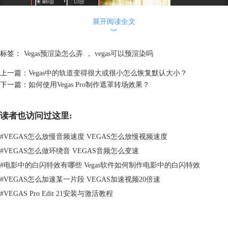
展开阅读全文
︾
标签：
Vegas预渲染怎么弄
，
vegas可以预渲染吗
上一篇：
Vegas中的轨道变得很大或很小怎么恢复默认大小？
下一篇：
如何使用Vegas Pro制作遮罩转场效果？
图2：调整预览质量
读者也访问过这里:
方法三：
如果上面的两种方法你都不适合，只能使用终极秘籍了。没错，就是
#
VEGAS怎么放慢音频速度 VEGAS怎么放慢视频速度
Vegas中的“预渲染”功能！使用过AE的小伙伴应该都知道，预渲染功能非
#
VEGAS怎么做环绕音 VEGAS音频怎么变速
常的实用，只要预渲染完成，你就可以毫无卡顿的预览自己的工程。
#
电影中的白闪特效有哪些 Vegas软件如何制作电影中的白闪特效
但是在Vegas页面中找不到相关的预渲染按钮，该如何操作呢？
#
VEGAS怎么加速某一片段 VEGAS加速视频20倍速
点击快捷键“Shift+M”，就会弹出一个预渲染视频窗口，选择与项目属性
匹配的格式分辨率后，点击渲染按钮，即可开始预渲染。
#
VEGAS Pro Edit 21安装与激活教程