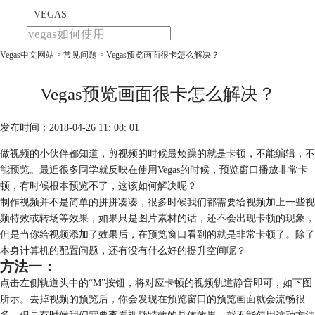
VEGAS
Vegas中文网站
>
常见问题
> Vegas预览画面很卡怎么解决？
首页
产品
下载
Vegas预览画面很卡怎么解决？
教程
发布时间：2018-04-26 11: 08: 01
购买
做视频的小伙伴都知道，剪视频的时候最烦躁的就是卡顿，不能编辑，不
能预览。最近很多同学就反映在使用Vegas的时候，预览窗口播放非常卡
顿，有时候根本预览不了，这该如何解决呢？
制作视频并不是简单的拼拼凑凑，很多时候我们都需要给视频加上一些视
频特效或转场等效果，如果只是图片素材的话，还不会出现卡顿的现象，
但是当你给视频添加了效果后，在预览窗口看到的就是非常卡顿了。除了
本身计算机的配置问题，还有没有什么好的提升空间呢？
方法一：
点击左侧轨道头中的“M”按钮，将对应卡顿的视频轨道静音即可，如下图
所示。去掉视频的预览后，你会发现在预览窗口的预览画面就会流畅很
多。但是有时候我们需要查看视频特效的具体效果，就不能使用这种方法