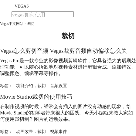
VEGAS
Vegas中文网站
>
裁切
首页
产品
裁切
下载
教程
Vegas怎么剪切音频 Vegas裁剪音频自动偏移怎么关
购买
Vegas Pro是一款专业的影像视频剪辑软件，它具备强大的后期处
理功能，可以随心所欲地对视频素材进行剪辑合成、添加特效、
调整颜色、编辑字幕等操作。
标签：
功能介绍
，
裁切
，
音频设置
Movie Studio
裁切
的使用技巧
在制作视频的时候，经常会有插入的图片没有动感的现象，给
Movie Studio的初学者带来很大的困扰。今天小编就来教大家如
何使用
裁切
制作图片的运动效果。
标签：
动画效果
，
裁切
，
视频事件