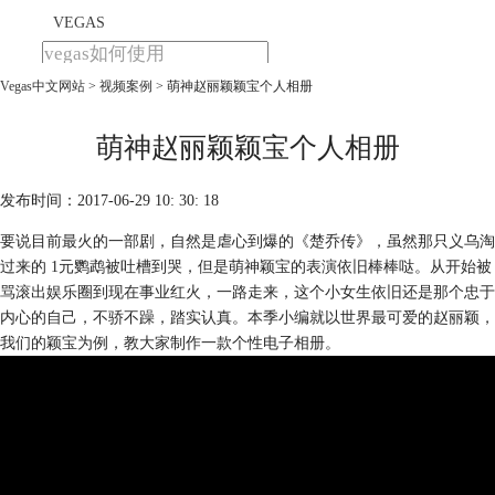
VEGAS
Vegas中文网站
>
视频案例
> 萌神赵丽颖颖宝个人相册
首页
产品
下载
萌神赵丽颖颖宝个人相册
教程
发布时间：2017-06-29 10: 30: 18
购买
要说目前最火的一部剧，自然是虐心到爆的《楚乔传》，虽然那只义乌淘
过来的 1元鹦鹉被吐槽到哭，但是萌神颖宝的表演依旧棒棒哒。从开始被
骂滚出娱乐圈到现在事业红火，一路走来，这个小女生依旧还是那个忠于
内心的自己，不骄不躁，踏实认真。本季小编就以世界最可爱的赵丽颖，
我们的颖宝为例，教大家制作一款个性电子相册。