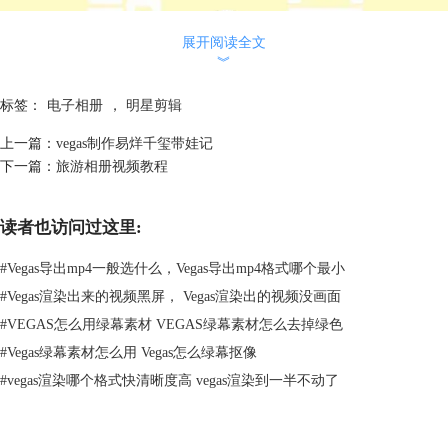
展开阅读全文
︾
标签：
电子相册
，
明星剪辑
上一篇：
vegas制作易烊千玺带娃记
下一篇：
旅游相册视频教程
读者也访问过这里:
#
Vegas导出mp4一般选什么，Vegas导出mp4格式哪个最小
图1：颖宝个人相册效果展示
#
Vegas渲染出来的视频黑屏， Vegas渲染出的视频没画面
运用
视频编辑软件-Vegas
制作视频的主要步骤如下：
一、素材准备
#
VEGAS怎么用绿幕素材 VEGAS绿幕素材怎么去掉绿色
#
Vegas绿幕素材怎么用 Vegas怎么绿幕抠像
#
vegas渲染哪个格式快清晰度高 vegas渲染到一半不动了