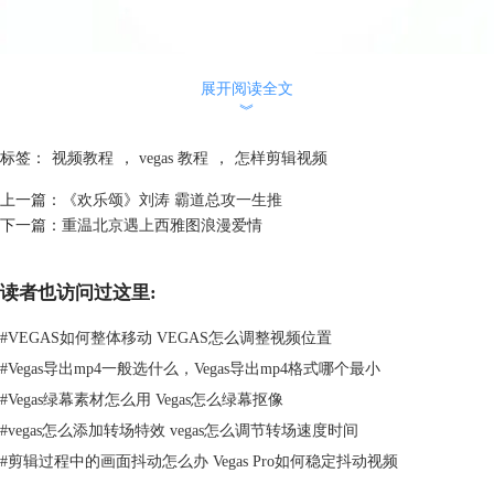
展开阅读全文
︾
标签：
视频教程
，
vegas 教程
，
怎样剪辑视频
上一篇：
《欢乐颂》刘涛 霸道总攻一生推
下一篇：
重温北京遇上西雅图浪漫爱情
读者也访问过这里:
图1：谁的青春不迷茫海报
#
VEGAS如何整体移动 VEGAS怎么调整视频位置
一、视频剪辑准备
#
Vegas导出mp4一般选什么，Vegas导出mp4格式哪个最小
1、
视频制作软件
：sonyvegaspro13
#
Vegas绿幕素材怎么用 Vegas怎么绿幕抠像
2、视频素材准备：去网上搜相关的预告片，下载出来，整理出自己想要
#
vegas怎么添加转场特效 vegas怎么调节转场速度时间
剪辑的内容，可以用迅雷看看或QQ影音将需要的片段剪辑出来，这一方
#
剪辑过程中的画面抖动怎么办 Vegas Pro如何稳定抖动视频
法相对使用vegas要更为快捷。如果格式是flv，需要把它转化为mp4、
wmv、wov等格式。